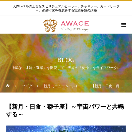
天界レベルの上質なスピリチュアルヒーラー、チャネラー、カードリーダ
ー、占星術家を養成をする実績多数の講座
BLOG
～神聖な「才能・直感」を開花して、天界の「使命」をライフワークに～
ブログ
新月（ニュームーン）
【新月・日食・獅子座】～宇宙パワーと共鳴する～
【新月・日食・獅子座】～宇宙パワーと共鳴
する～