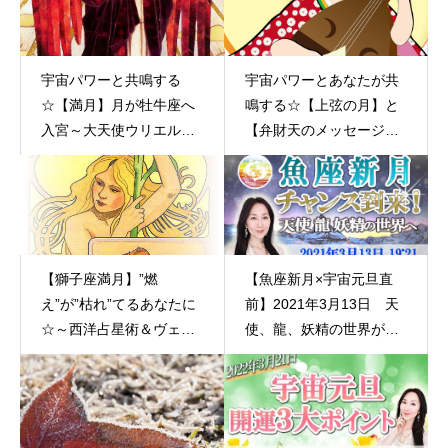
宇宙パワーと共鳴する
宇宙パワーとあなたが共
☆【満月】月が牡牛座へ
鳴する☆【上弦の月】と
入宮～大天使ウリエルか
【弁財天のメッセージ】
らのメッセージ～１１月
１１月８日（火）
１４日（月）
【獅子座満月】”燃
【魚座新月×宇宙元旦直
え”が”枯れ”てるあなたに
前】2021年3月13日 天
☆～西洋占星術＆ヴェス
使、龍、妖精の世界が開
タメッセージ～ 大阪 東京
かれていく 龍メッセー
ジ 大阪 東京