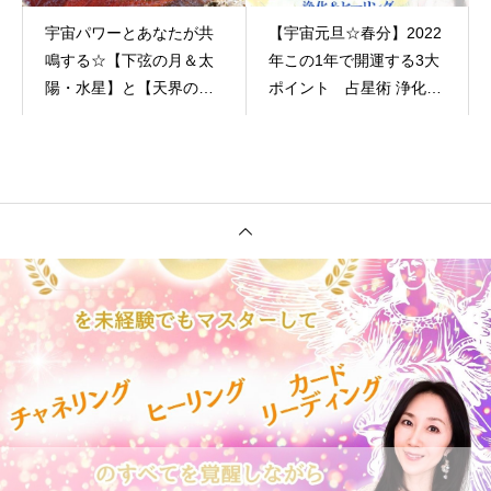
宇宙パワーとあなたが共
【宇宙元旦☆春分】2022
鳴する☆【下弦の月＆太
年この1年で開運する3大
陽・水星】と【天界のメ
ポイント 占星術 浄化＆
ッセージ】１０月２３日
ヒーリング | 大阪 東京の
（日）
講座、 スクール