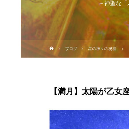
～神聖な「
ブログ
星の神々の祝福
【満月】太陽が乙女