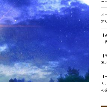
全
オ
満
【
古
【
私
【
と
の