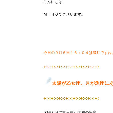
こんにちは。
ＭＩＨＯでございます。
今日の９月６日１６：０４は満月ですね
+:-:+:-:+:-:+:-:+:-:+:-:+:-:+:
太陽が乙女座、月が魚座に
+:-:+:-:+:-:+:-:+:-:+:-:+:-:+:
太陽と月に冥王星が調和の角度