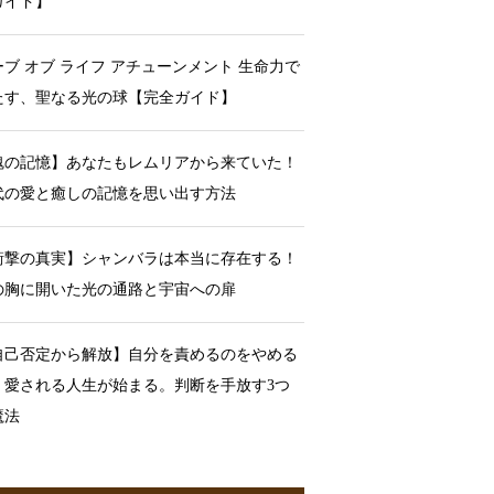
ガイド】
ーブ オブ ライフ アチューンメント 生命力で
たす、聖なる光の球【完全ガイド】
魂の記憶】あなたもレムリアから来ていた！
代の愛と癒しの記憶を思い出す方法
衝撃の真実】シャンバラは本当に存在する！
の胸に開いた光の通路と宇宙への扉
自己否定から解放】自分を責めるのをやめる
、愛される人生が始まる。判断を手放す3つ
魔法