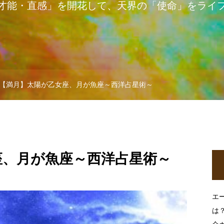
才能・直感」を開花して、天界の「使命」をライ
【満月】太陽が乙女座、月が魚座～西洋占星術～
座、月が魚座～西洋占星術～
エ
は