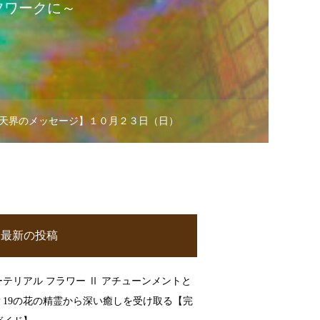
フワークに～
天界のメッセージ】１０月２３日（日）
最新の投稿
ーテリアル フラワー Ⅱ アチューンメントと
？19の花の精霊から深い癒しを受け取る【完