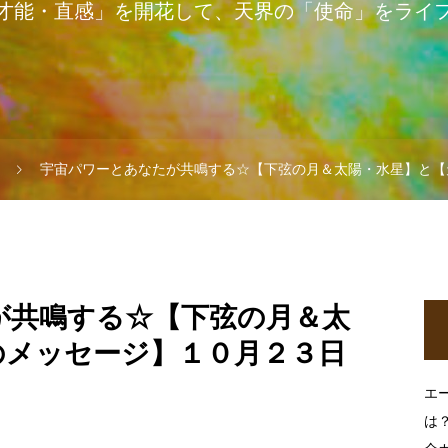
才能・直感」を開花して、天界の「使命」をライ
宇宙パワーとあなたが共鳴する☆【下弦の月＆太陽・水星】と【
が共鳴する☆【下弦の月＆太
のメッセージ】１０月２３日
エ
は