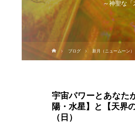
～神聖な「
ブログ
新月（ニュームーン）
宇宙パワーとあなた
陽・水星】と【天界
（日）