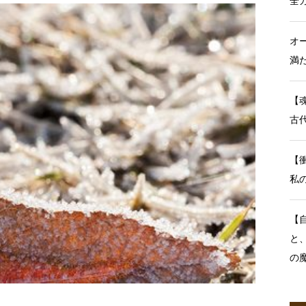
全
オ
満
【
古
【
私
【
と
の