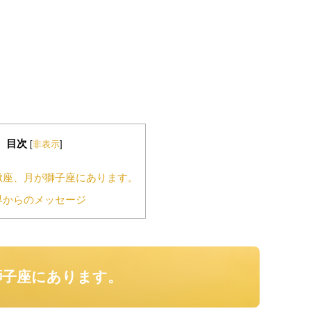
目次
[
非表示
]
蠍座、月が獅子座にあります。
界からのメッセージ
獅子座にあります。