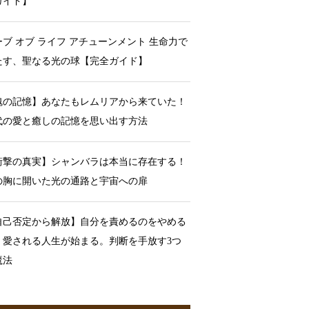
ガイド】
ーブ オブ ライフ アチューンメント 生命力で
たす、聖なる光の球【完全ガイド】
魂の記憶】あなたもレムリアから来ていた！
代の愛と癒しの記憶を思い出す方法
衝撃の真実】シャンバラは本当に存在する！
の胸に開いた光の通路と宇宙への扉
自己否定から解放】自分を責めるのをやめる
、愛される人生が始まる。判断を手放す3つ
魔法