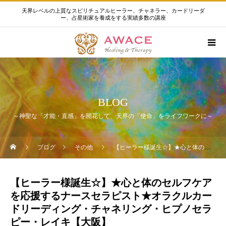
天界レベルの上質なスピリチュアルヒーラー、チャネラー、カードリーダ
ー、占星術家を養成をする実績多数の講座
BLOG
～神聖な「才能・直感」を開花して、天界の「使命」をライフワークに～
ブログ
その他
【ヒーラー様誕生☆】★心と体のセルフケアを応援するナースセラピスト★オラクルカードリーディング・チャネリング・ヒプノセラピー・レイキ【大阪】
【ヒーラー様誕生☆】★心と体のセルフケア
を応援するナースセラピスト★オラクルカー
ドリーディング・チャネリング・ヒプノセラ
ピー・レイキ【大阪】