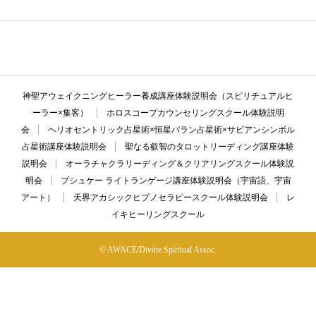
ここに説明文が入ります。ここに説明文が入ります。ここに説明文が入
ります。ここに説明文が入ります。ここに説明文が入ります。
神聖アウェイクニングヒーラー養成講座体験説明会（スピリチュアルヒ
ーラー×集客）
ホロスコープカウンセリングスクール体験説明
会
ヘリオセントリック占星術×恒星パラン占星術×サビアンシンボル
占星術講座体験説明会
聖なる叡智のタロットリーディング講座体験
説明会
オーラチャクラリーディング＆クリアリングスクール体験説
明会
プシュケー ライトランゲージ講座体験説明会（宇宙語、宇宙
アート）
天界アカシックヒプノセラピースクール体験説明会
レ
イキヒーリングスクール
© AWACE/Divine Spiritual Assoc.