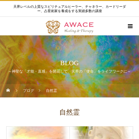
天界レベルの上質なスピリチュアルヒーラー、チャネラー、カードリーダ
ー、占星術家を養成をする実績多数の講座
BLOG
～神聖な「才能・直感」を開花して、天界の「使命」をライフワークに～
ブログ
自然霊
自然霊