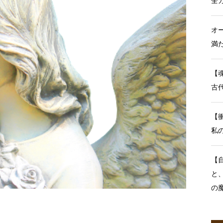
全
オ
満
【
古
【
私
【
と
の