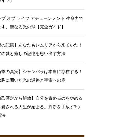
ガイド】
ーブ オブ ライフ アチューンメント 生命力で
たす、聖なる光の球【完全ガイド】
魂の記憶】あなたもレムリアから来ていた！
代の愛と癒しの記憶を思い出す方法
衝撃の真実】シャンバラは本当に存在する！
の胸に開いた光の通路と宇宙への扉
自己否定から解放】自分を責めるのをやめる
、愛される人生が始まる。判断を手放す3つ
魔法