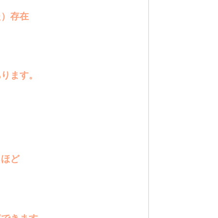
た）存在
あります。
るほど