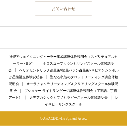
お問い合わせ
ここに説明文が入ります。ここに説明文が入ります。ここに説明文が入
ります。ここに説明文が入ります。ここに説明文が入ります。
神聖アウェイクニングヒーラー養成講座体験説明会（スピリチュアルヒ
ーラー×集客）
ホロスコープカウンセリングスクール体験説明
会
ヘリオセントリック占星術×恒星パラン占星術×サビアンシンボル
占星術講座体験説明会
聖なる叡智のタロットリーディング講座体験
説明会
オーラチャクラリーディング＆クリアリングスクール体験説
明会
プシュケー ライトランゲージ講座体験説明会（宇宙語、宇宙
アート）
天界アカシックヒプノセラピースクール体験説明会
レ
イキヒーリングスクール
© AWACE/Divine Spiritual Assoc.