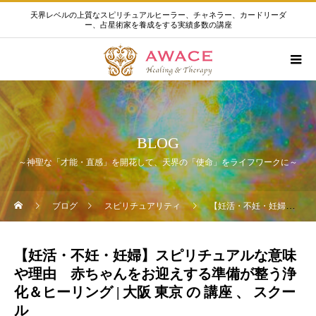
天界レベルの上質なスピリチュアルヒーラー、チャネラー、カードリーダ
ー、占星術家を養成をする実績多数の講座
BLOG
～神聖な「才能・直感」を開花して、天界の「使命」をライフワークに～
ブログ
スピリチュアリティ
【妊活・不妊・妊婦】スピリチュアルな意味や理由 赤ちゃんをお迎えする準備が整う浄化＆ヒーリング | 大阪 東京 の 講座 、 スクール
【妊活・不妊・妊婦】スピリチュアルな意味
や理由 赤ちゃんをお迎えする準備が整う浄
化＆ヒーリング | 大阪 東京 の 講座 、 スクー
ル