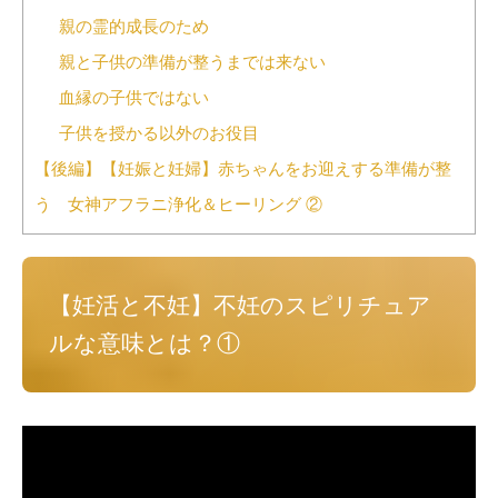
親の霊的成長のため
親と子供の準備が整うまでは来ない
血縁の子供ではない
子供を授かる以外のお役目
【後編】【妊娠と妊婦】赤ちゃんをお迎えする準備が整
う 女神アフラニ浄化＆ヒーリング ②
【妊活と不妊】不妊のスピリチュア
ルな意味とは？①