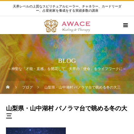
天界レベルの上質なスピリチュアルヒーラー、チャネラー、カードリーダ
ー、占星術家を養成をする実績多数の講座
BLOG
～神聖な「才能・直感」を開花して、天界の「使命」をライフワークに～
ブログ
山梨県・山中湖村 パノラマ台で眺める冬の大三
山梨県・山中湖村 パノラマ台で眺める冬の大
三