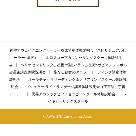
ここに説明文が入ります。ここに説明文が入ります。ここに説明文が入
ります。ここに説明文が入ります。ここに説明文が入ります。
神聖アウェイクニングヒーラー養成講座体験説明会（スピリチュアルヒ
ーラー×集客）
ホロスコープカウンセリングスクール体験説明
会
ヘリオセントリック占星術×恒星パラン占星術×サビアンシンボル
占星術講座体験説明会
聖なる叡智のタロットリーディング講座体験
説明会
オーラチャクラリーディング＆クリアリングスクール体験説
明会
プシュケー ライトランゲージ講座体験説明会（宇宙語、宇宙
アート）
天界アカシックヒプノセラピースクール体験説明会
レ
イキヒーリングスクール
© AWACE/Divine Spiritual Assoc.