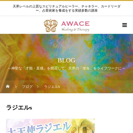
天界レベルの上質なスピリチュアルヒーラー、チャネラー、カードリーダ
ー、占星術家を養成をする実績多数の講座
BLOG
～神聖な「才能・直感」を開花して、天界の「使命」をライフワークに～
ブログ
ラジエルs
ラジエルs