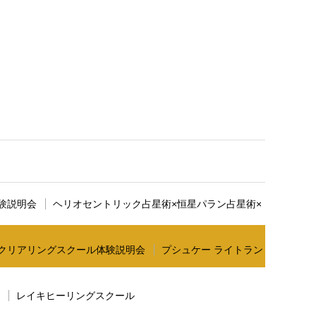
す。ここに説明文が入ります。
験説明会
ヘリオセントリック占星術×恒星パラン占星術×
クリアリングスクール体験説明会
プシュケー ライトラン
レイキヒーリングスクール