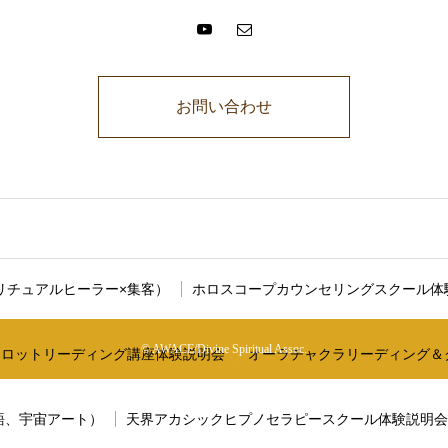
お問い合わせ
に説明文が入ります。ここに説明文が入ります。ここに説明文が入りま
リチュアルヒーラー×集客）
ホロスコープカウンセリングスクール体
© AWACE/Divine Spiritual Assoc.
タロットリーディング講座体験説明会
オーラチャクラリーディング＆
語、宇宙アート）
天界アカシックヒプノセラピースクール体験説明会