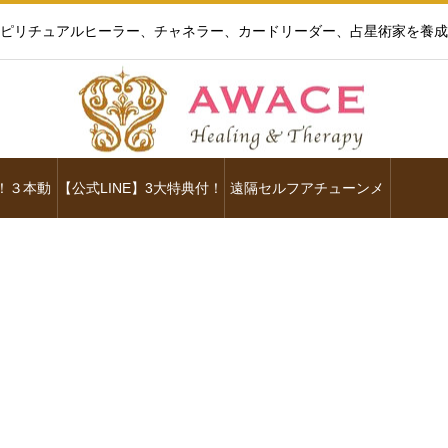
ピリチュアルヒーラー、チャネラー、カードリーダー、占星術家を養成
！３本動
【公式LINE】3大特典付！
遠隔セルフアチューンメ
ラム
ント
】キラキラ☆天使や神様