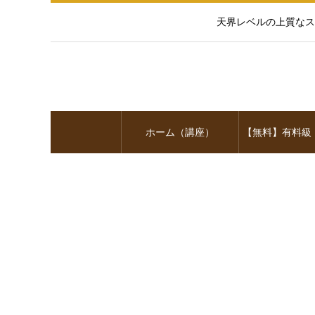
天界レベルの上質なス
ホーム（講座）
【無料】有料級
画プログ
【特典３