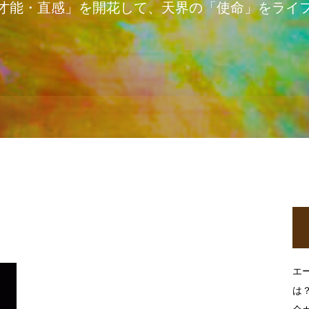
才能・直感」を開花して、天界の「使命」をライ
エ
は