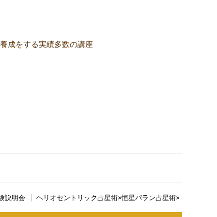
養成をする実績多数の講座
す。ここに説明文が入ります。
験説明会
ヘリオセントリック占星術×恒星パラン占星術×