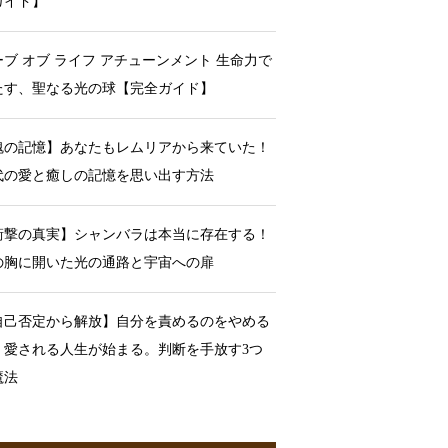
ガイド】
ーブ オブ ライフ アチューンメント 生命力で
たす、聖なる光の球【完全ガイド】
魂の記憶】あなたもレムリアから来ていた！
代の愛と癒しの記憶を思い出す方法
衝撃の真実】シャンバラは本当に存在する！
の胸に開いた光の通路と宇宙への扉
自己否定から解放】自分を責めるのをやめる
、愛される人生が始まる。判断を手放す3つ
魔法