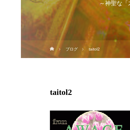
～神聖な「
ブログ
taitol2
taitol2