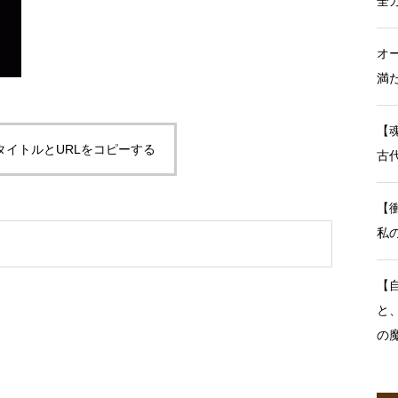
全
オ
満
【
タイトルとURLをコピーする
古
【
私
【
と
の