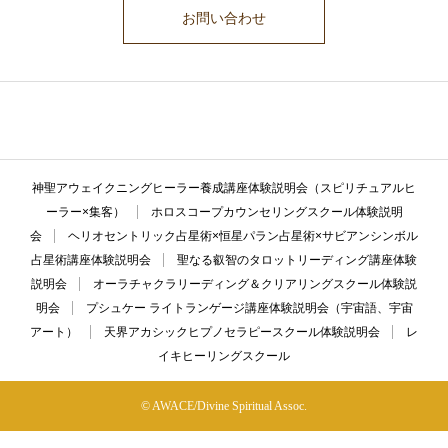
お問い合わせ
ここに説明文が入ります。ここに説明文が入ります。ここに説明文が入
ります。ここに説明文が入ります。ここに説明文が入ります。
神聖アウェイクニングヒーラー養成講座体験説明会（スピリチュアルヒ
ーラー×集客）
ホロスコープカウンセリングスクール体験説明
会
ヘリオセントリック占星術×恒星パラン占星術×サビアンシンボル
占星術講座体験説明会
聖なる叡智のタロットリーディング講座体験
説明会
オーラチャクラリーディング＆クリアリングスクール体験説
明会
プシュケー ライトランゲージ講座体験説明会（宇宙語、宇宙
アート）
天界アカシックヒプノセラピースクール体験説明会
レ
イキヒーリングスクール
© AWACE/Divine Spiritual Assoc.