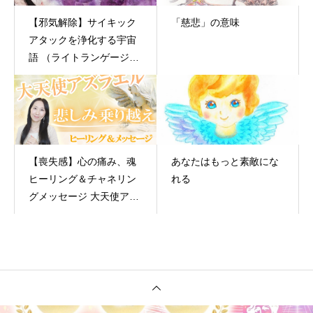
【邪気解除】サイキック
「慈悲」の意味
アタックを浄化する宇宙
語 （ライトランゲージ）
│ 東京 大阪 講座
【喪失感】心の痛み、魂
あなたはもっと素敵にな
ヒーリング＆チャネリン
れる
グメッセージ 大天使アズ
ラエル 大阪 東京