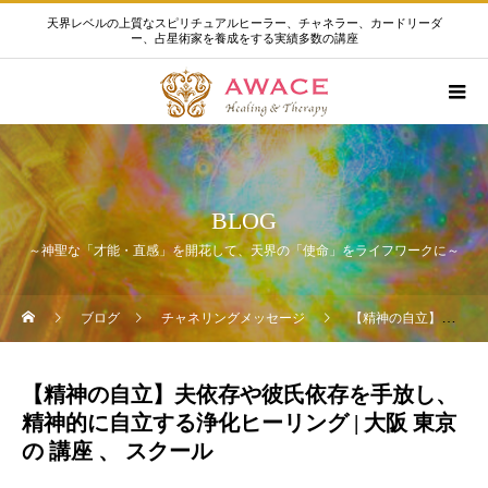
天界レベルの上質なスピリチュアルヒーラー、チャネラー、カードリーダ
ー、占星術家を養成をする実績多数の講座
BLOG
～神聖な「才能・直感」を開花して、天界の「使命」をライフワークに～
ブログ
チャネリングメッセージ
【精神の自立】夫依存や彼氏依存を手放し、精神的に自立する浄化ヒーリング | 大阪 東京 の 講座 、 スクール
【精神の自立】夫依存や彼氏依存を手放し、
精神的に自立する浄化ヒーリング | 大阪 東京
の 講座 、 スクール