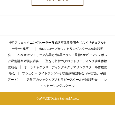
ここに説明文が入ります。ここに説明文が入ります。ここに説明文が入
ります。ここに説明文が入ります。ここに説明文が入ります。
神聖アウェイクニングヒーラー養成講座体験説明会（スピリチュアルヒ
ーラー×集客）
ホロスコープカウンセリングスクール体験説明
会
ヘリオセントリック占星術×恒星パラン占星術×サビアンシンボル
占星術講座体験説明会
聖なる叡智のタロットリーディング講座体験
説明会
オーラチャクラリーディング＆クリアリングスクール体験説
明会
プシュケー ライトランゲージ講座体験説明会（宇宙語、宇宙
アート）
天界アカシックヒプノセラピースクール体験説明会
レ
イキヒーリングスクール
© AWACE/Divine Spiritual Assoc.