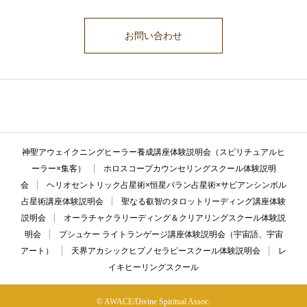
お問い合わせ
ここに説明文が入ります。ここに説明文が入ります。ここに説明文が入
ります。ここに説明文が入ります。ここに説明文が入ります。
神聖アウェイクニングヒーラー養成講座体験説明会（スピリチュアルヒ
ーラー×集客）
ホロスコープカウンセリングスクール体験説明
会
ヘリオセントリック占星術×恒星パラン占星術×サビアンシンボル
占星術講座体験説明会
聖なる叡智のタロットリーディング講座体験
説明会
オーラチャクラリーディング＆クリアリングスクール体験説
明会
プシュケー ライトランゲージ講座体験説明会（宇宙語、宇宙
アート）
天界アカシックヒプノセラピースクール体験説明会
レ
イキヒーリングスクール
© AWACE/Divine Spiritual Assoc.