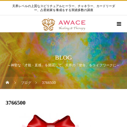
天界レベルの上質なスピリチュアルヒーラー、チャネラー、カードリーダ
ー、占星術家を養成をする実績多数の講座
BLOG
～神聖な「才能・直感」を開花して、天界の「使命」をライフワークに～
ブログ
3766500
3766500