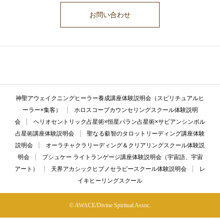
お問い合わせ
ここに説明文が入ります。ここに説明文が入ります。ここに説明文が入
ります。ここに説明文が入ります。ここに説明文が入ります。
神聖アウェイクニングヒーラー養成講座体験説明会（スピリチュアルヒ
ーラー×集客）
ホロスコープカウンセリングスクール体験説明
会
ヘリオセントリック占星術×恒星パラン占星術×サビアンシンボル
占星術講座体験説明会
聖なる叡智のタロットリーディング講座体験
説明会
オーラチャクラリーディング＆クリアリングスクール体験説
明会
プシュケー ライトランゲージ講座体験説明会（宇宙語、宇宙
アート）
天界アカシックヒプノセラピースクール体験説明会
レ
イキヒーリングスクール
© AWACE/Divine Spiritual Assoc.