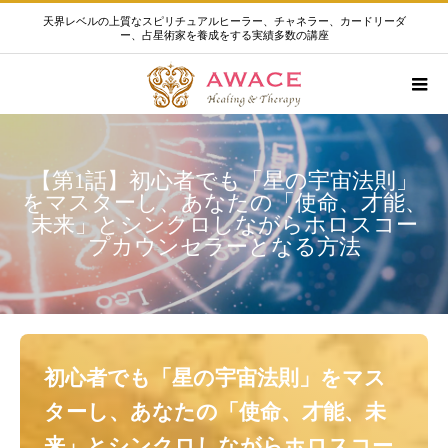
天界レベルの上質なスピリチュアルヒーラー、チャネラー、カードリーダ
ー、占星術家を養成をする実績多数の講座
【第1話】初心者でも「星の宇宙法則」
をマスターし、あなたの「使命、才能、
未来」とシンクロしながらホロスコー
プカウンセラーとなる方法
初心者でも「星の宇宙法則」をマス
ターし、あなたの「使命、才能、未
来」とシンクロしながらホロスコー