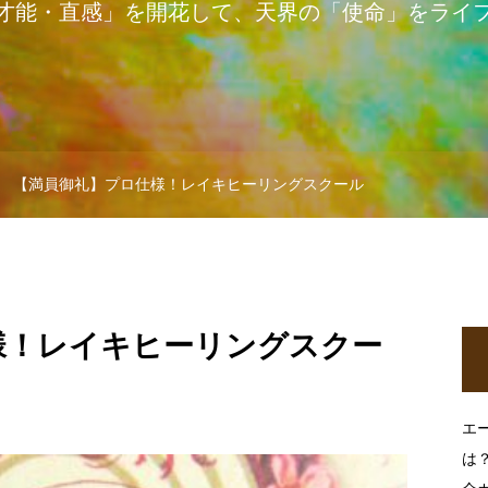
才能・直感」を開花して、天界の「使命」をライ
【満員御礼】プロ仕様！レイキヒーリングスクール
様！レイキヒーリングスクー
エ
は