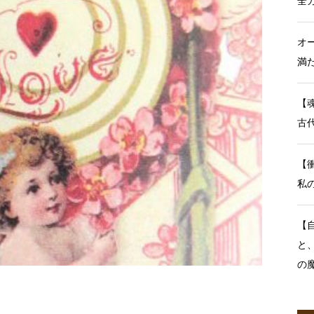
全
オ
満
【
古
【
私
【
と
の