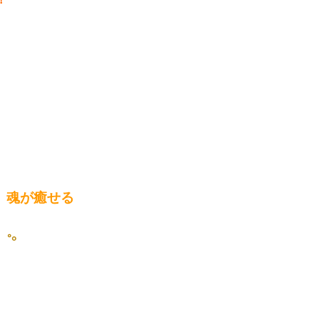
、
、魂が癒せる
゜°