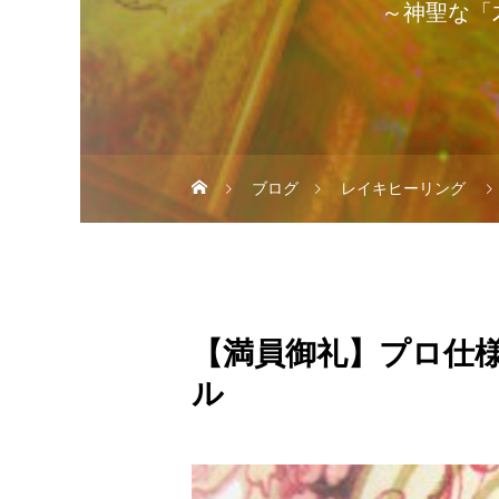
～神聖な「
ブログ
レイキヒーリング
【満員御礼】プロ仕
ル