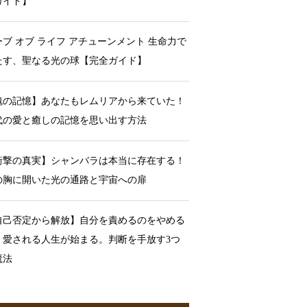
ガイド】
ーブ オブ ライフ アチューンメント 生命力で
たす、聖なる光の球【完全ガイド】
魂の記憶】あなたもレムリアから来ていた！
代の愛と癒しの記憶を思い出す方法
衝撃の真実】シャンバラは本当に存在する！
の胸に開いた光の通路と宇宙への扉
自己否定から解放】自分を責めるのをやめる
、愛される人生が始まる。判断を手放す3つ
魔法