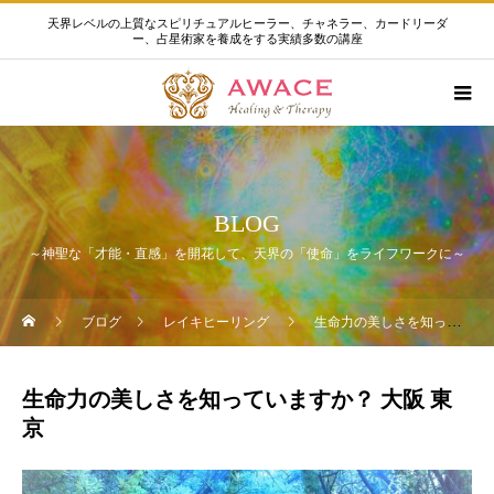
天界レベルの上質なスピリチュアルヒーラー、チャネラー、カードリーダ
ー、占星術家を養成をする実績多数の講座
BLOG
～神聖な「才能・直感」を開花して、天界の「使命」をライフワークに～
ブログ
レイキヒーリング
生命力の美しさを知っていますか？ 大阪 東京
生命力の美しさを知っていますか？ 大阪 東
京