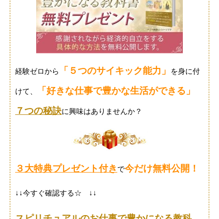
「５つのサイキック能力」
経験ゼロから
を身に付
「好きな仕事で豊かな生活ができる」
けて、
７つの秘訣
に興味はありませんか？
３大特典プレゼント付き
今だけ無料公開！
で
↓↓今すぐ確認する☆ ↓↓
スピリチュアルのお仕事で豊かになる教科