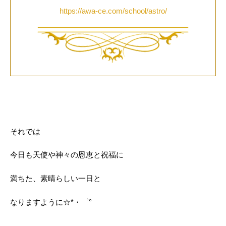
https://awa-ce.com/school/astro/
それでは
今日も天使や神々の恩恵と祝福に
満ちた、素晴らしい一日と
なりますように☆*・゜°