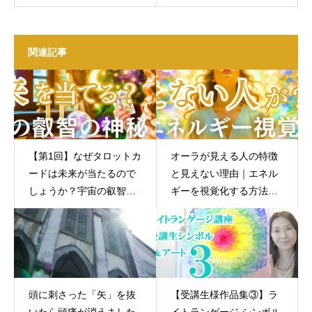
関連記事
【第1回】なぜタロットカ
オーラが見える人の特徴
ードは未来が当たるので
と見えない理由｜エネル
しょうか？宇宙の叡智が
ギーを視覚化する方法を
示す神秘
徹底解説
頭に刺さった「矢」を抜
【受講生様作品集③】ラ