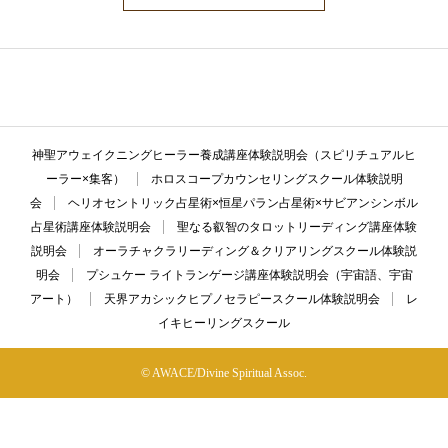
ここに説明文が入ります。ここに説明文が入ります。ここに説明文が入
ります。ここに説明文が入ります。ここに説明文が入ります。
神聖アウェイクニングヒーラー養成講座体験説明会（スピリチュアルヒ
ーラー×集客）
ホロスコープカウンセリングスクール体験説明
会
ヘリオセントリック占星術×恒星パラン占星術×サビアンシンボル
占星術講座体験説明会
聖なる叡智のタロットリーディング講座体験
説明会
オーラチャクラリーディング＆クリアリングスクール体験説
明会
プシュケー ライトランゲージ講座体験説明会（宇宙語、宇宙
アート）
天界アカシックヒプノセラピースクール体験説明会
レ
イキヒーリングスクール
© AWACE/Divine Spiritual Assoc.