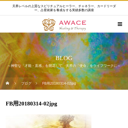
天界レベルの上質なスピリチュアルヒーラー、チャネラー、カードリーダ
ー、占星術家を養成をする実績多数の講座
BLOG
～神聖な「才能・直感」を開花して、天界の「使命」をライフワークに～
ブログ
FB用20180314-02jpg
FB用20180314-02jpg