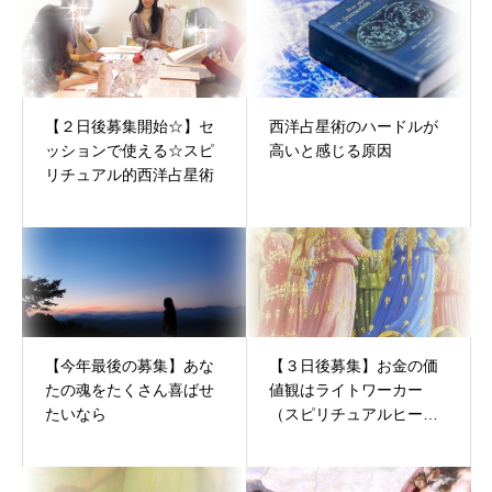
【２日後募集開始☆】セ
西洋占星術のハードルが
ッションで使える☆スピ
高いと感じる原因
リチュアル的西洋占星術
【今年最後の募集】あな
【３日後募集】お金の価
たの魂をたくさん喜ばせ
値観はライトワーカー
たいなら
（スピリチュアルヒーラ
ー）の収入を左右する