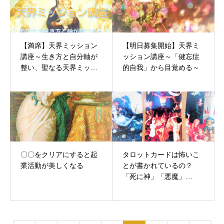
【満席】天界ミッション
【明日募集開始】天界ミ
講座～生き方と自分軸が
ッション講座～「健忘症
整い、聖なる天界ミッシ
的自我」から目覚める～
ョンが溢れ出す！～
〇〇をクリアにすると起
タロットカードは怖いこ
業活動が美しくなる
とが書かれているの？
「死に神」「悪魔」
「塔」