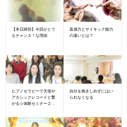
【本日締切】今回がとて
直感力とサイキック能力
もチャンス！な理由
の違いとは？
ヒプノセラピーで天使や
自分を抱きしめずにはい
アカシックレコードと繋
られなくなる
がる☆体験セミナー２回
目の様子