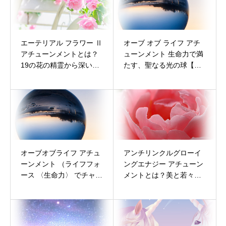
エーテリアル フラワー Ⅱ
オーブ オブ ライフ アチ
アチューンメントとは？
ューンメント 生命力で満
19の花の精霊から深い癒
たす、聖なる光の球【完
しを受け取る【完全ガイ
全ガイド】
ド】
オーブオブライフ アチュ
アンチリンクルグローイ
ーンメント （ライフフォ
ングエナジー アチューン
ース 〈生命力〉 でチャー
メントとは？美と若々し
ジと浄化） のご案内♪
さを引き寄せる【完全ガ
イド】アンチエイジング
特化型エネルギー