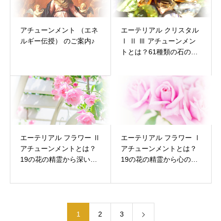
アチューンメント （エネ
エーテリアル クリスタル
ルギー伝授） のご案内♪
Ⅰ Ⅱ Ⅲ アチューンメン
トとは？61種類の石の力
でエネルギーヒーリング
を行う【完全ガイド】
エーテリアル フラワー Ⅱ
エーテリアル フラワー Ⅰ
アチューンメントとは？
アチューンメントとは？
19の花の精霊から深い心
19の花の精霊から心の癒
の癒しを受け取る【完全
しを受け取る【完全ガイ
ガイド】
ド】
1
2
3