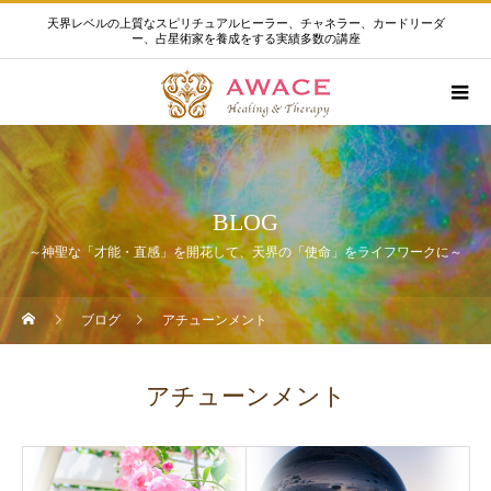
天界レベルの上質なスピリチュアルヒーラー、チャネラー、カードリーダ
ー、占星術家を養成をする実績多数の講座
BLOG
～神聖な「才能・直感」を開花して、天界の「使命」をライフワークに～
ブログ
アチューンメント
アチューンメント