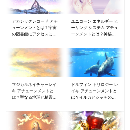
アカシックレコード アチ
ユニコーン エネルギー ヒ
ューンメントとは？宇宙
ーリング システム アチュ
の図書館にアクセスにア
ーンメントとは？神秘的
クセスする【完全ガイ
なユニコーンから純粋さ
ド】
と魂の癒しを受け取る
【完全ガイド】
マジカルネイチャーレイ
ドルフィン トリロジー レ
キ アチューンメントと
イキ アチューンメントと
は？聖なる地球と精霊の
は？イルカとシャチの愛
エネルギーを受け取る
と叡智から平和と喜びを
【完全ガイド】
学ぶ【完全ガイド】