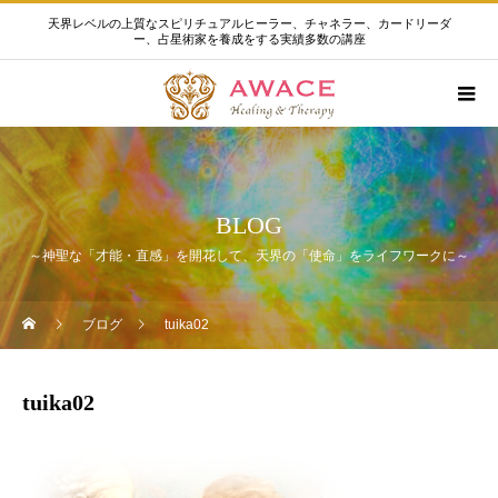
天界レベルの上質なスピリチュアルヒーラー、チャネラー、カードリーダ
ー、占星術家を養成をする実績多数の講座
BLOG
～神聖な「才能・直感」を開花して、天界の「使命」をライフワークに～
ブログ
tuika02
tuika02