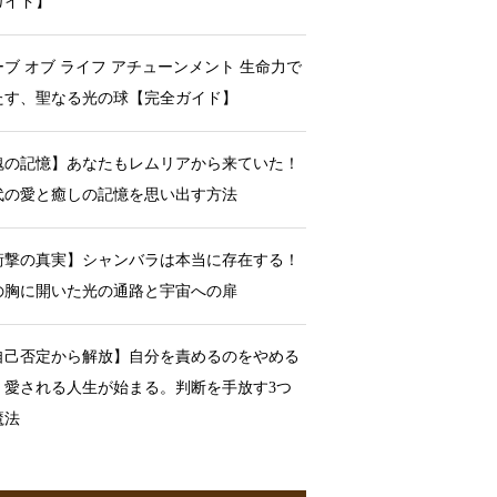
ガイド】
ーブ オブ ライフ アチューンメント 生命力で
たす、聖なる光の球【完全ガイド】
魂の記憶】あなたもレムリアから来ていた！
代の愛と癒しの記憶を思い出す方法
衝撃の真実】シャンバラは本当に存在する！
の胸に開いた光の通路と宇宙への扉
自己否定から解放】自分を責めるのをやめる
、愛される人生が始まる。判断を手放す3つ
魔法