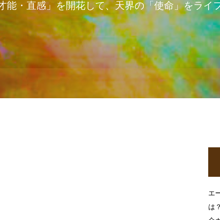
才能・直感」を開花して、天界の「使命」をライ
エ
は