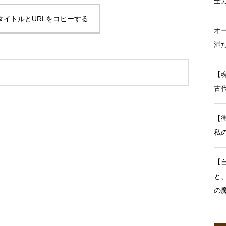
全
タイトルとURLをコピーする
オ
満
【
古
【
私
【
と
の