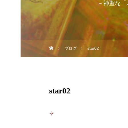
～神聖な「
ブログ
star02
star02