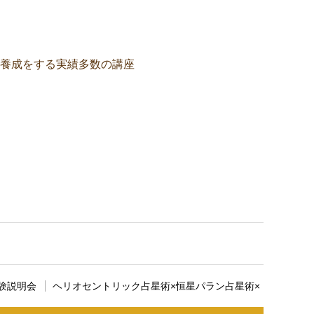
養成をする実績多数の講座
す。ここに説明文が入ります。
験説明会
ヘリオセントリック占星術×恒星パラン占星術×