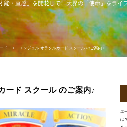
才能・直感」を開花して、天界の「使命」をライ
ード
エンジェル オラクルカード スクール のご案内♪
カード スクール のご案内♪
エ
は