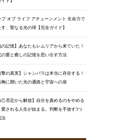
ガイド】
ーブ オブ ライフ アチューンメント 生命力で
たす、聖なる光の球【完全ガイド】
魂の記憶】あなたもレムリアから来ていた！
代の愛と癒しの記憶を思い出す方法
衝撃の真実】シャンバラは本当に存在する！
の胸に開いた光の通路と宇宙への扉
自己否定から解放】自分を責めるのをやめる
、愛される人生が始まる。判断を手放す3つ
魔法