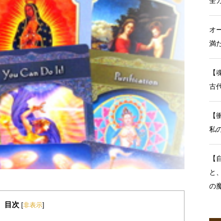
全
オ
満
【
古
【
私
【
と
の
目次
[
非表示
]