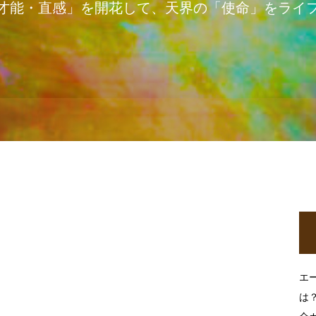
才能・直感」を開花して、天界の「使命」をライ
エ
は