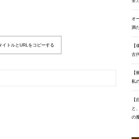
全
オ
満
タイトルとURLをコピーする
【
古
【
私
【
と
の