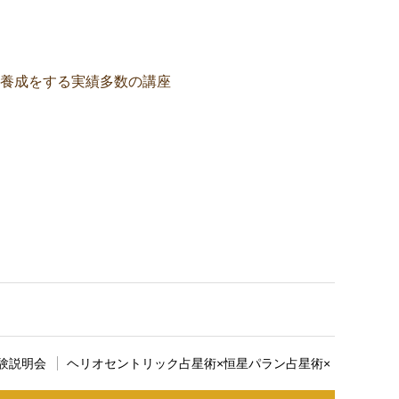
養成をする実績多数の講座
す。ここに説明文が入ります。
験説明会
ヘリオセントリック占星術×恒星パラン占星術×