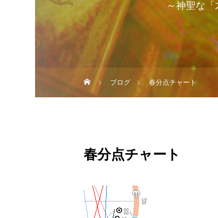
～神聖な「
ブログ
春分点チャート
春分点チャート