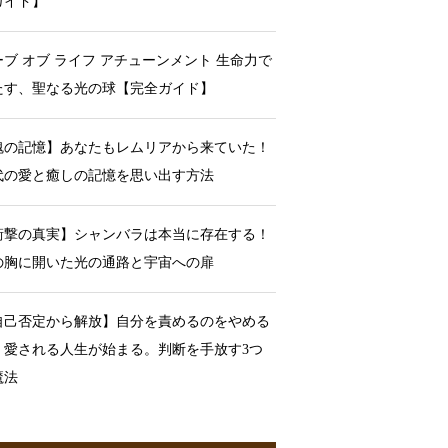
ガイド】
ーブ オブ ライフ アチューンメント 生命力で
たす、聖なる光の球【完全ガイド】
魂の記憶】あなたもレムリアから来ていた！
代の愛と癒しの記憶を思い出す方法
衝撃の真実】シャンバラは本当に存在する！
の胸に開いた光の通路と宇宙への扉
自己否定から解放】自分を責めるのをやめる
、愛される人生が始まる。判断を手放す3つ
魔法