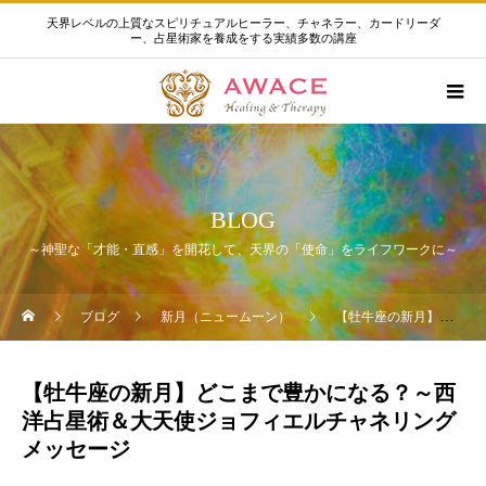
天界レベルの上質なスピリチュアルヒーラー、チャネラー、カードリーダ
ー、占星術家を養成をする実績多数の講座
BLOG
～神聖な「才能・直感」を開花して、天界の「使命」をライフワークに～
ブログ
新月（ニュームーン）
【牡牛座の新月】どこまで豊かになる？～西洋占星術＆大天使ジョフィエルチャネリングメッセージ
【牡牛座の新月】どこまで豊かになる？～西
洋占星術＆大天使ジョフィエルチャネリング
メッセージ