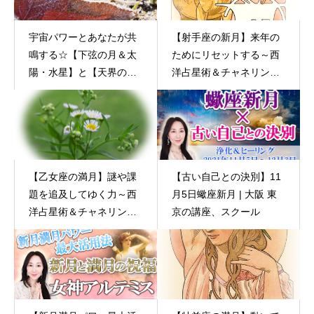
宇宙パワーとあなたが共
【射手座の新月】来年の
鳴する☆【下弦の月＆太
ためにリセットする～西
陽・水星】と【天界のメ
洋占星術＆チャネリング
ッセージ】１０月２３日
～
（日）
【乙女座の満月】謎や課
【古い自己との決別】11
題を追及してゆく力～西
月5日蠍座新月 | 大阪 東
洋占星術＆チャネリング
京の講座、スクール
～