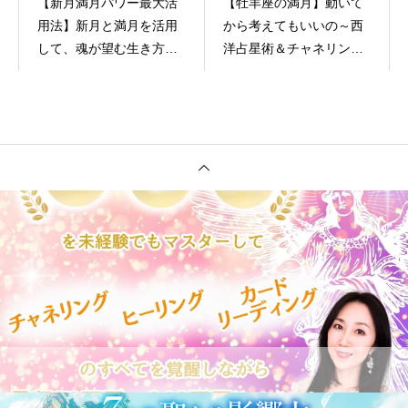
【新月満月パワー最大活
【牡羊座の満月】動いて
用法】新月と満月を活用
から考えてもいいの～西
して、魂が望む生き方に
洋占星術＆チャネリング
変わる方法by女神アルテ
～
ミス