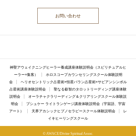
お問い合わせ
ここに説明文が入ります。ここに説明文が入ります。ここに説明文が入
ります。ここに説明文が入ります。ここに説明文が入ります。
神聖アウェイクニングヒーラー養成講座体験説明会（スピリチュアルヒ
ーラー×集客）
ホロスコープカウンセリングスクール体験説明
会
ヘリオセントリック占星術×恒星パラン占星術×サビアンシンボル
占星術講座体験説明会
聖なる叡智のタロットリーディング講座体験
説明会
オーラチャクラリーディング＆クリアリングスクール体験説
明会
プシュケー ライトランゲージ講座体験説明会（宇宙語、宇宙
アート）
天界アカシックヒプノセラピースクール体験説明会
レ
イキヒーリングスクール
© AWACE/Divine Spiritual Assoc.