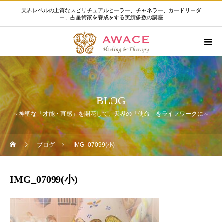
天界レベルの上質なスピリチュアルヒーラー、チャネラー、カードリーダ
ー、占星術家を養成をする実績多数の講座
BLOG
～神聖な「才能・直感」を開花して、天界の「使命」をライフワークに～
ブログ
IMG_07099(小)
IMG_07099(小)