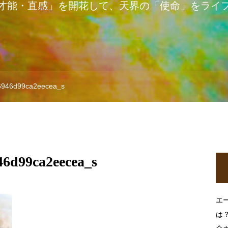
才能・直感」を開花して、天界の「使命」をライ
6946d99ca2eecea_s
6d99ca2eecea_s
エ
は