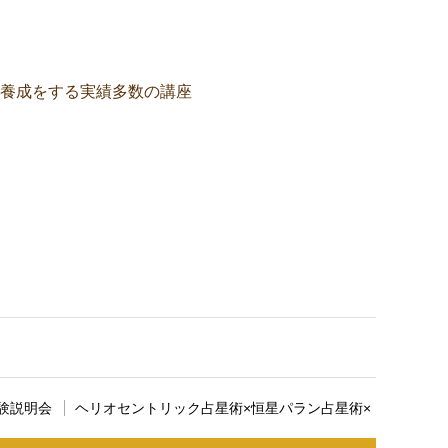
養成をする実績多数の講座
す。ここに説明文が入ります。
験説明会
ヘリオセントリック占星術×恒星パラン占星術×