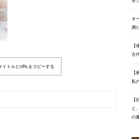
全
オ
満
【
古
タイトルとURLをコピーする
【
私
【
と
の