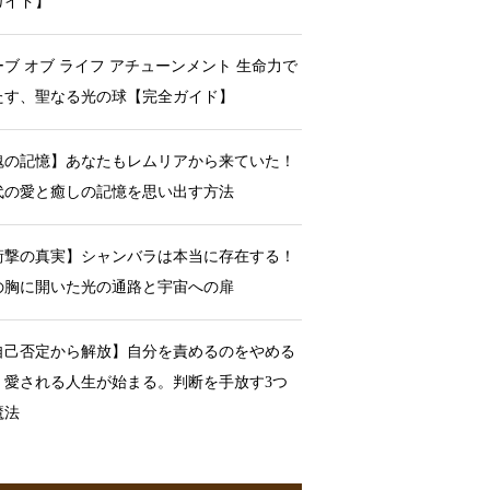
ガイド】
ーブ オブ ライフ アチューンメント 生命力で
たす、聖なる光の球【完全ガイド】
魂の記憶】あなたもレムリアから来ていた！
代の愛と癒しの記憶を思い出す方法
衝撃の真実】シャンバラは本当に存在する！
の胸に開いた光の通路と宇宙への扉
自己否定から解放】自分を責めるのをやめる
、愛される人生が始まる。判断を手放す3つ
魔法