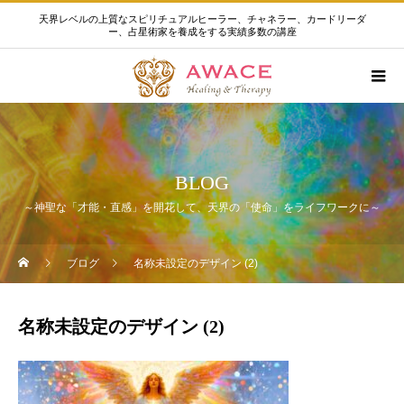
天界レベルの上質なスピリチュアルヒーラー、チャネラー、カードリーダ
ー、占星術家を養成をする実績多数の講座
BLOG
～神聖な「才能・直感」を開花して、天界の「使命」をライフワークに～
ブログ
名称未設定のデザイン (2)
名称未設定のデザイン (2)